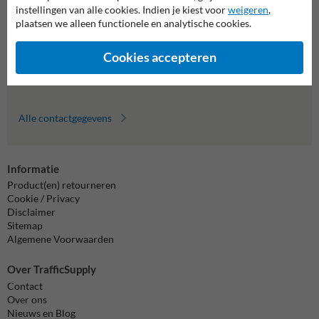
Wij zijn op werkdagen (van 8.00 tot 17.00) te bereiken op 011
instellingen van alle cookies. Indien je kiest voor
weigeren
,
495 473.
plaatsen we alleen functionele en analytische cookies.
Vragen? Stuur een e-mail naar
info@trafficsupply.be
of vul het
formulier in en we reageren zo spoedig mogelijk.
Cookies accepteren
info@trafficsupply.be
Alle contactgegevens
Informatie
Product(en) retourneren
Cookie / Privacy
Disclaimer
Sitemap
Algemene Voorwaarden
Over TrafficSupply
Contact
Over ons
Nieuws en Blog