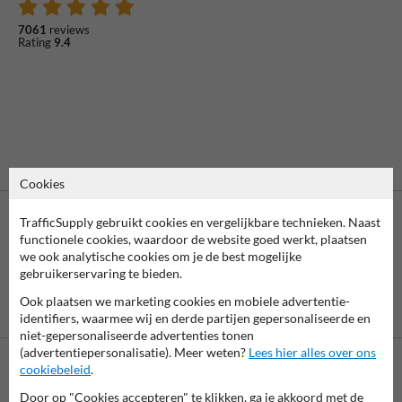
7061
reviews
Rating
9.4
Cookies
TrafficSupply gebruikt cookies en vergelijkbare technieken. Naast
functionele cookies, waardoor de website goed werkt, plaatsen
we ook analytische cookies om je de best mogelijke
gebruikerservaring te bieden.
Ook plaatsen we marketing cookies en mobiele advertentie-
Vooruitbetaling
Betaling achteraf
identifiers, waarmee wij en derde partijen gepersonaliseerde en
per bank
is mogelijk
niet-gepersonaliseerde advertenties tonen
(advertentiepersonalisatie). Meer weten?
Lees hier alles over ons
cookiebeleid
.
Neem contact met ons op
Door op "Cookies accepteren" te klikken, ga je akkoord met de