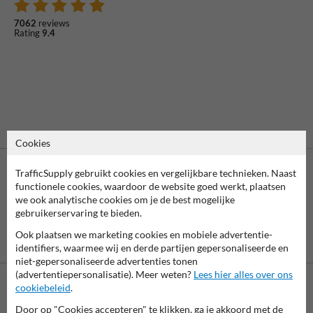
7062
reviews
Rating
9.4
Cookies
TrafficSupply gebruikt cookies en vergelijkbare technieken. Naast
functionele cookies, waardoor de website goed werkt, plaatsen
we ook analytische cookies om je de best mogelijke
gebruikerservaring te bieden.
Ook plaatsen we marketing cookies en mobiele advertentie-
Vooruitbetaling
Betaling achteraf
identifiers, waarmee wij en derde partijen gepersonaliseerde en
per bank
is mogelijk
niet-gepersonaliseerde advertenties tonen
(advertentiepersonalisatie). Meer weten?
Lees hier alles over ons
cookiebeleid
.
Neem contact met ons op
Door op "Cookies accepteren" te klikken, ga je akkoord met de