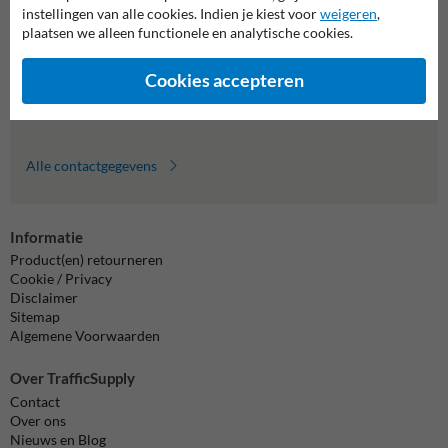
Wij zijn op werkdagen (van 8.00 tot 17.00) te bereiken op 011
instellingen van alle cookies. Indien je kiest voor
weigeren
,
495 473.
plaatsen we alleen functionele en analytische cookies.
Vragen? Stuur een e-mail naar
info@trafficsupply.be
of vul het
formulier in en we reageren zo spoedig mogelijk.
Cookies accepteren
info@trafficsupply.be
Alle contactgegevens
Informatie
Product(en) retourneren
Cookie / Privacy
Disclaimer
Sitemap
Algemene Voorwaarden
Over TrafficSupply
Contact
Over ons
Nieuws en Blog