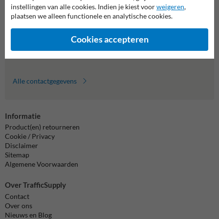
Wij zijn op werkdagen (van 8.00 tot 17.00) te bereiken op 011
instellingen van alle cookies. Indien je kiest voor
weigeren
,
495 473.
plaatsen we alleen functionele en analytische cookies.
Vragen? Stuur een e-mail naar
info@trafficsupply.be
of vul het
formulier in en we reageren zo spoedig mogelijk.
Cookies accepteren
info@trafficsupply.be
Alle contactgegevens
Informatie
Product(en) retourneren
Cookie / Privacy
Disclaimer
Sitemap
Algemene Voorwaarden
Over TrafficSupply
Contact
Over ons
Nieuws en Blog