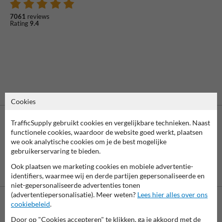
7061
reviews
Rating
9.4
Cookies
TrafficSupply gebruikt cookies en vergelijkbare technieken. Naast
functionele cookies, waardoor de website goed werkt, plaatsen
we ook analytische cookies om je de best mogelijke
gebruikerservaring te bieden.
Ook plaatsen we marketing cookies en mobiele advertentie-
Vooruitbetaling
Betaling achteraf
identifiers, waarmee wij en derde partijen gepersonaliseerde en
per bank
is mogelijk
niet-gepersonaliseerde advertenties tonen
(advertentiepersonalisatie). Meer weten?
Lees hier alles over ons
cookiebeleid
.
Neem contact met ons op
Door op "Cookies accepteren" te klikken, ga je akkoord met de