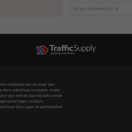
en informatieborden en meer dan
meerdere webshopconcepten, onder
eersborden met de daarbij behorende
, wegmarkeringen rondom
ustrie en duurzaam straatmeubilair