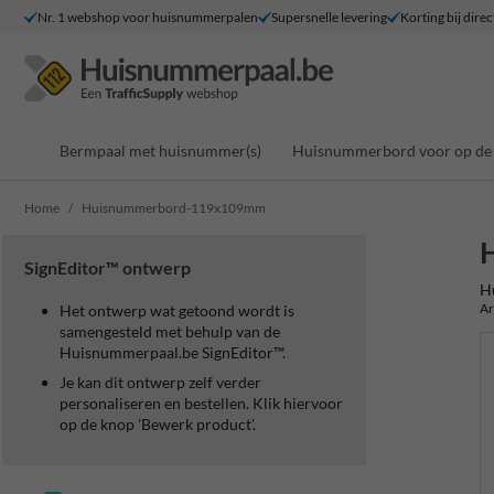
Nr. 1 webshop voor huisnummerpalen
Supersnelle levering
Korting bij direc
Bermpaal met huisnummer(s)
Huisnummerbord voor op de 
Home
Huisnummerbord-119x109mm
SignEditor™ ontwerp
H
Ar
Het ontwerp wat getoond wordt is
samengesteld met behulp van de
Huisnummerpaal.be SignEditor™.
Je kan dit ontwerp zelf verder
personaliseren en bestellen. Klik hiervoor
op de knop 'Bewerk product'.