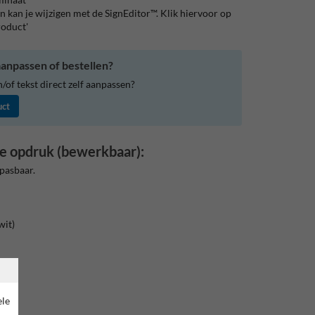
 kan je wijzigen met de SignEditor™. Klik hiervoor op
roduct'
anpassen of bestellen?
of tekst direct zelf aanpassen?
uct
e opdruk (bewerkbaar):
pasbaar.
wit)
rand
ele