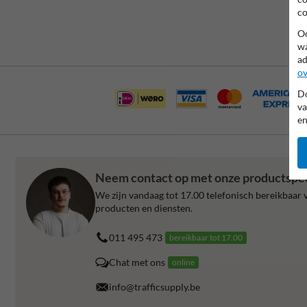
co
Oo
wa
ad
ov
Do
va
en
Neem contact op met onze productspec
We zijn vandaag tot 17.00 telefonisch bereikbaar v
producten en diensten.
011 495 473
bereikbaar tot 17.00
Chat met ons
online
info@trafficsupply.be