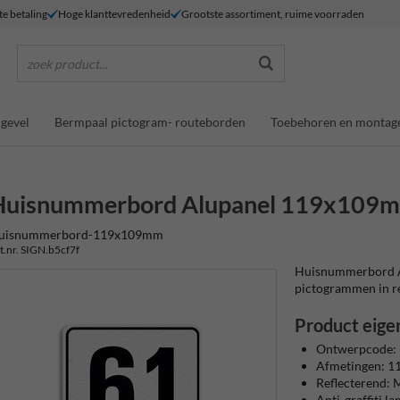
te betaling
Hoge klanttevredenheid
Grootste assortiment, ruime voorraden
zoek product...
gevel
Bermpaal pictogram- routeborden
Toebehoren en montag
Huisnummerbord Alupanel 119x109
uisnummerbord-119x109mm
t.nr. SIGN.b5cf7f
Huisnummerbord Al
pictogrammen in refl
Product eige
Ontwerpcode: 
Afmetingen: 
Reflecterend: M
Anti-graffiti l