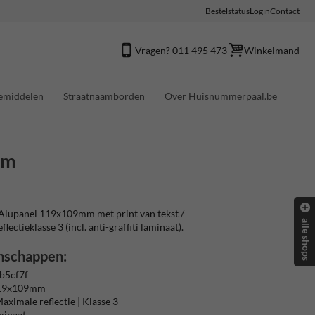
Bestelstatus
Login
Contact
Vragen? 011 495 473
Winkelmand
emiddelen
Straatnaamborden
Over Huisnummerpaal.be
mm
upanel 119x109mm met print van tekst /
alle shops
ectieklasse 3 (incl. anti-graffiti laminaat).
nschappen:
b5cf7f
119x109mm
aximale reflectie | Klasse 3
aminaat