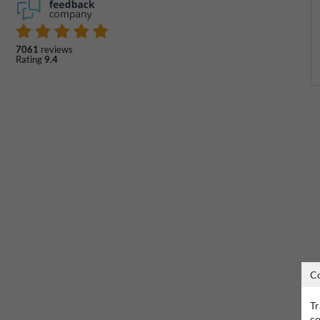
7061
reviews
Rating
9.4
C
Tr
co