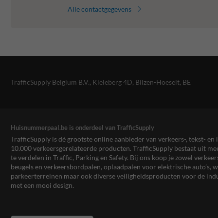
Alle contactgegevens
TrafficSupply Belgium B.V.,
Kieleberg 4D
,
Bilzen-Hoeselt, BE
Huisnummerpaal.be is onderdeel van TrafficSupply
TrafficSupply is dé grootste online aanbieder van verkeers-, tekst- 
10.000 verkeersgerelateerde producten. TrafficSupply bestaat uit 
te verdelen in Traffic, Parking en Safety. Bij ons koop je zowel verk
beugels en verkeersbordpalen, oplaadpalen voor elektrische auto’s
parkeerterreinen maar ook diverse veiligheidsproducten voor de ind
met een mooi design.