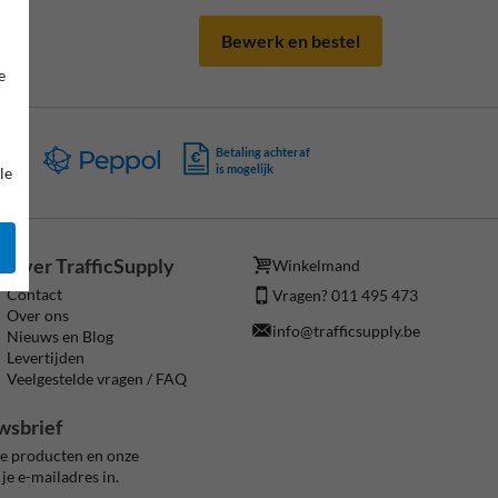
Bewerk en bestel
e
ing
Betaling achteraf
is mogelijk
le
Over TrafficSupply
Winkelmand
Contact
Vragen? 011 495 473
Over ons
info@trafficsupply.be
Nieuws en Blog
Levertijden
Veelgestelde vragen / FAQ
wsbrief
ze producten en onze
je e-mailadres in.