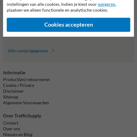
Wij zijn op werkdagen (van 8.00 tot 17.00) te bereiken op 011
instellingen van alle cookies. Indien je kiest voor
weigeren
,
495 473.
plaatsen we alleen functionele en analytische cookies.
Vragen? Stuur een e-mail naar
info@trafficsupply.be
of vul het
formulier in en we reageren zo spoedig mogelijk.
Cookies accepteren
info@trafficsupply.be
Alle contactgegevens
Informatie
Product(en) retourneren
Cookie / Privacy
Disclaimer
Sitemap
Algemene Voorwaarden
Over TrafficSupply
Contact
Over ons
Nieuws en Blog