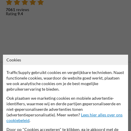
7061
reviews
Rating
9.4
Cookies
TrafficSupply gebruikt cookies en vergelijkbare technieken. Naast
functionele cookies, waardoor de website goed werkt, plaatsen
we ook analytische cookies om je de best mogelijke
gebruikerservaring te bieden.
Ook plaatsen we marketing cookies en mobiele advertentie-
Vooruitbetaling
Betaling achteraf
identifiers, waarmee wij en derde partijen gepersonaliseerde en
per bank
is mogelijk
niet-gepersonaliseerde advertenties tonen
(advertentiepersonalisatie). Meer weten?
Lees hier alles over ons
cookiebeleid
.
Neem contact met ons op
Door op "Cookies accepteren" te klikken, ga je akkoord met de