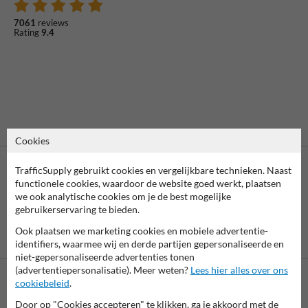
7061
reviews
Rating
9.4
Cookies
TrafficSupply gebruikt cookies en vergelijkbare technieken. Naast
functionele cookies, waardoor de website goed werkt, plaatsen
we ook analytische cookies om je de best mogelijke
gebruikerservaring te bieden.
Ook plaatsen we marketing cookies en mobiele advertentie-
Vooruitbetaling
Betaling achteraf
identifiers, waarmee wij en derde partijen gepersonaliseerde en
per bank
is mogelijk
niet-gepersonaliseerde advertenties tonen
(advertentiepersonalisatie). Meer weten?
Lees hier alles over ons
cookiebeleid
.
Neem contact met ons op
Door op "Cookies accepteren" te klikken, ga je akkoord met de