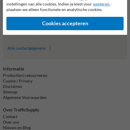
Wij zijn op werkdagen (van 8.00 tot 17.00) te bereiken op 011
instellingen van alle cookies. Indien je kiest voor
weigeren
,
495 473.
plaatsen we alleen functionele en analytische cookies.
Vragen? Stuur een e-mail naar
info@trafficsupply.be
of vul het
formulier in en we reageren zo spoedig mogelijk.
Cookies accepteren
info@trafficsupply.be
Alle contactgegevens
Informatie
Product(en) retourneren
Cookie / Privacy
Disclaimer
Sitemap
Algemene Voorwaarden
Over TrafficSupply
Contact
Over ons
Nieuws en Blog