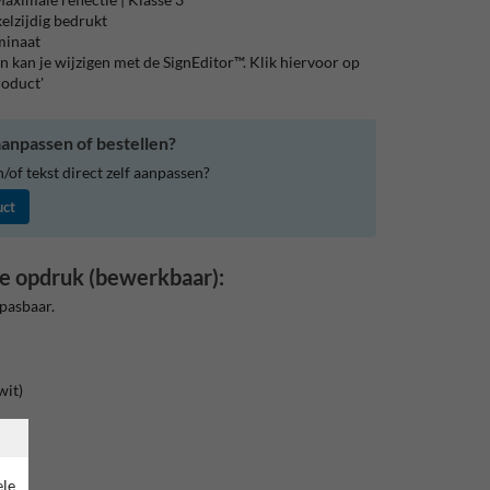
elzijdig bedrukt
aminaat
 kan je wijzigen met de SignEditor™. Klik hiervoor op
roduct'
anpassen of bestellen?
of tekst direct zelf aanpassen?
uct
e opdruk (bewerkbaar):
pasbaar.
wit)
rand
ele