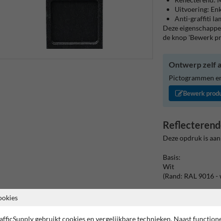
Uitvoering: Enk
Anti-graffiti l
Deze eigenschappen
de knop 'Bewerk p
Ontwerp zelf a
Pictogrammen en/
Bewerk prod
Reflecterend
Deze opdruk is aan
Basis:
Wit
(Rand: RAL 9016 - 
Kaderrand:
ookies
Pictogram: Kader
afficSupply gebruikt cookies en vergelijkbare technieken. Naast function