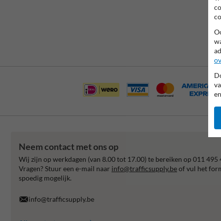
co
co
Oo
wa
ad
ov
Do
va
en
Neem contact met ons op
Wij zijn op werkdagen (van 8.00 tot 17.00) te bereiken op 011 495 
Vragen? Stuur een e-mail naar
info@trafficsupply.be
of vul het for
spoedig mogelijk.
info@trafficsupply.be