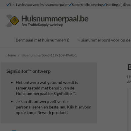
Nr. 1 webshop voor huisnummerpalen
Supersnelle levering
Korting bij direc
Bermpaal met huisnummer(s)
Huisnummerbord voor op de 
Home
Huisnummerbord-119x109-PAAL-1
SignEditor™ ontwerp
H
Ar
Het ontwerp wat getoond wordt is
samengesteld met behulp van de
Huisnummerpaal.be SignEditor™.
Je kan dit ontwerp zelf verder
personaliseren en bestellen. Klik hiervoor
op de knop 'Bewerk product'.