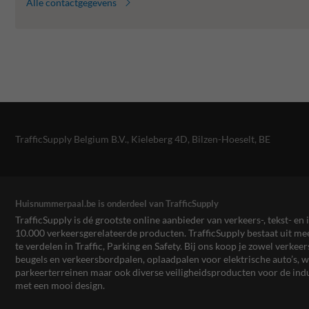
Alle contactgegevens
TrafficSupply Belgium B.V.,
Kieleberg 4D
,
Bilzen-Hoeselt, BE
Huisnummerpaal.be is onderdeel van TrafficSupply
TrafficSupply is dé grootste online aanbieder van verkeers-, tekst- 
10.000 verkeersgerelateerde producten. TrafficSupply bestaat uit 
te verdelen in Traffic, Parking en Safety. Bij ons koop je zowel verk
beugels en verkeersbordpalen, oplaadpalen voor elektrische auto’s
parkeerterreinen maar ook diverse veiligheidsproducten voor de ind
met een mooi design.