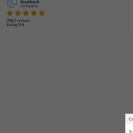
7061
reviews
Rating
9.4
C
Tr