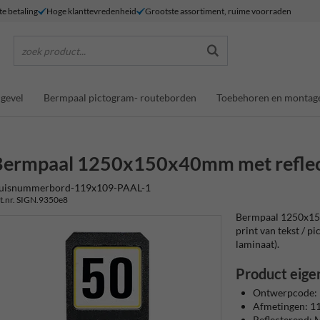
te betaling
Hoge klanttevredenheid
Grootste assortiment, ruime voorraden
zoek product...
gevel
Bermpaal pictogram- routeborden
Toebehoren en montag
Bermpaal 1250x150x40mm met refle
uisnummerbord-119x109-PAAL-1
t.nr. SIGN.9350e8
Bermpaal 1250x15
print van tekst / pi
laminaat).
Product eige
Ontwerpcode:
Afmetingen: 
Reflecterend: M