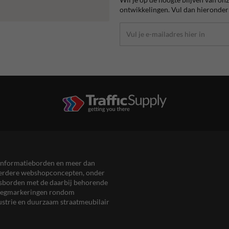
ontwikkelingen. Vul dan hieronder 
en informatieborden en meer dan
meerdere webshopconcepten, onder
eersborden met de daarbij behorende
, wegmarkeringen rondom
ustrie en duurzaam straatmeubilair