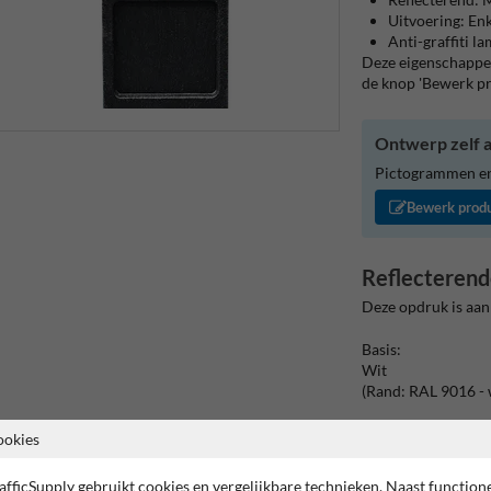
Uitvoering: Enk
Anti-graffiti l
Deze eigenschappen
de knop 'Bewerk p
Ontwerp zelf a
Pictogrammen en/
Bewerk prod
Reflecterend
Deze opdruk is aan
Basis:
Wit
(Rand: RAL 9016 - 
Kaderrand:
ookies
Pictogram: Kader
afficSupply gebruikt cookies en vergelijkbare technieken. Naast function