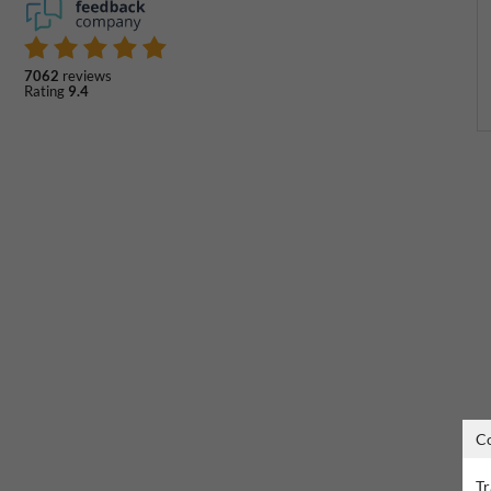
7062
reviews
Rating
9.4
C
Tr