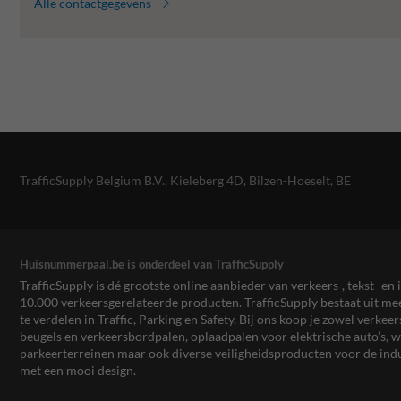
Alle contactgegevens
TrafficSupply Belgium B.V.,
Kieleberg 4D
,
Bilzen-Hoeselt, BE
Huisnummerpaal.be is onderdeel van TrafficSupply
TrafficSupply is dé grootste online aanbieder van verkeers-, tekst- 
10.000 verkeersgerelateerde producten. TrafficSupply bestaat uit 
te verdelen in Traffic, Parking en Safety. Bij ons koop je zowel verk
beugels en verkeersbordpalen, oplaadpalen voor elektrische auto’s
parkeerterreinen maar ook diverse veiligheidsproducten voor de ind
met een mooi design.