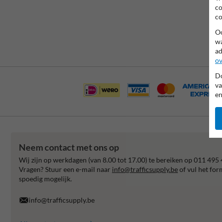
co
co
Oo
wa
ad
ov
Do
va
en
Neem contact met ons op
Wij zijn op werkdagen (van 8.00 tot 17.00) te bereiken op 011 495 
Vragen? Stuur een e-mail naar
info@trafficsupply.be
of vul het for
spoedig mogelijk.
info@trafficsupply.be