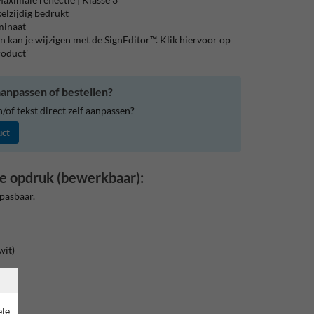
elzijdig bedrukt
aminaat
 kan je wijzigen met de SignEditor™. Klik hiervoor op
roduct'
anpassen of bestellen?
of tekst direct zelf aanpassen?
uct
e opdruk (bewerkbaar):
pasbaar.
wit)
rand
ele