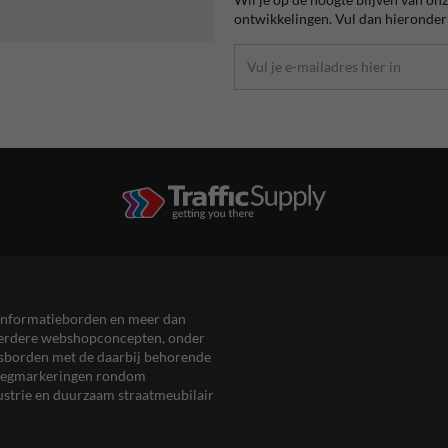
ontwikkelingen. Vul dan hieronder 
en informatieborden en meer dan
meerdere webshopconcepten, onder
eersborden met de daarbij behorende
, wegmarkeringen rondom
ustrie en duurzaam straatmeubilair