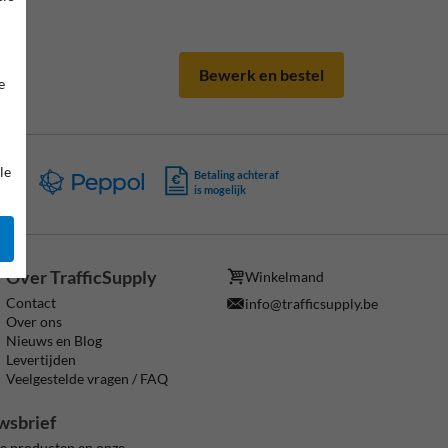
Bewerk en bestel
e
le
ing
Betaling achteraf
is mogelijk
Over TrafficSupply
Winkelmand
Contact
info@trafficsupply.be
Over ons
Nieuws en Blog
Levertijden
Veelgestelde vragen / FAQ
wsbrief
ze producten en onze