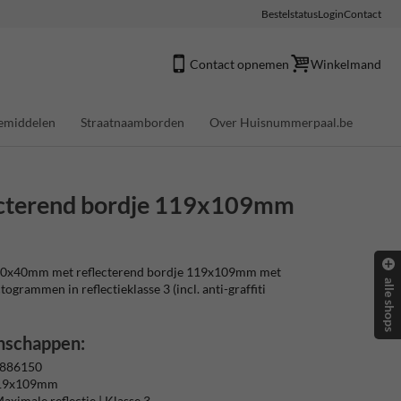
Bestelstatus
Login
Contact
Contact opnemen
Winkelmand
emiddelen
Straatnaamborden
Over Huisnummerpaal.be
cterend bordje 119x109mm
0x40mm met reflecterend bordje 119x109mm met
alle shops
ctogrammen in reflectieklasse 3 (incl. anti-graffiti
nschappen:
 886150
119x109mm
aximale reflectie | Klasse 3