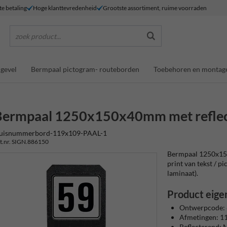
te betaling
Hoge klanttevredenheid
Grootste assortiment, ruime voorraden
zoek product...
gevel
Bermpaal pictogram- routeborden
Toebehoren en montag
Bermpaal 1250x150x40mm met refle
uisnummerbord-119x109-PAAL-1
t.nr. SIGN.886150
Bermpaal 1250x15
print van tekst / pi
laminaat).
Product eige
Ontwerpcode:
Afmetingen: 
Reflecterend: M