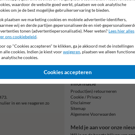
Tekstvlak:
okies, waardoor de website goed werkt, plaatsen we ook analytische
59.
okies om je de best mogelijke gebruikerservaring te bieden.
k plaatsen we marketing cookies en mobiele advertentie-identifiers,
armee wij en derde partijen gepersonaliseerde en niet-gepersonaliseerd
vertenties tonen (advertentiepersonalisatie). Meer weten?
Lees hier alles
er ons cookiebeleid
.
or op "Cookies accepteren" te klikken, ga je akkoord met de instellingen
n alle cookies. Indien je kiest voor
weigeren
, plaatsen we alleen functione
Vooruitbetal
 analytische cookies.
per bank
Cookies accepteren
Informatie
Product(en) retourneren
Cookie / Privacy
473.
Disclaimer
mulier in en we reageren zo
Sitemap
Algemene Voorwaarden
Meld je aan voor onze nieu
Wil je op de hoogte blijven van on