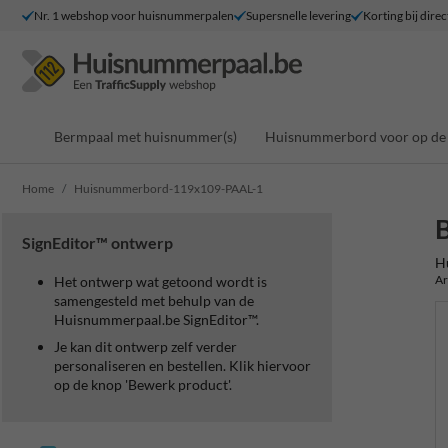
Nr. 1 webshop voor huisnummerpalen
Supersnelle levering
Korting bij direc
Bermpaal met huisnummer(s)
Huisnummerbord voor op de 
Home
Huisnummerbord-119x109-PAAL-1
SignEditor™ ontwerp
H
Ar
Het ontwerp wat getoond wordt is
samengesteld met behulp van de
Huisnummerpaal.be SignEditor™.
Je kan dit ontwerp zelf verder
personaliseren en bestellen. Klik hiervoor
op de knop 'Bewerk product'.