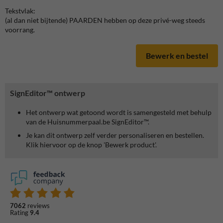
Tekstvlak:
(al dan niet bijtende) PAARDEN hebben op deze privé-weg steeds
voorrang.
Bewerk en bestel
SignEditor™ ontwerp
Het ontwerp wat getoond wordt is samengesteld met behulp
van de Huisnummerpaal.be SignEditor™.
Je kan dit ontwerp zelf verder personaliseren en bestellen.
Klik hiervoor op de knop 'Bewerk product'.
7062
reviews
Rating
9.4