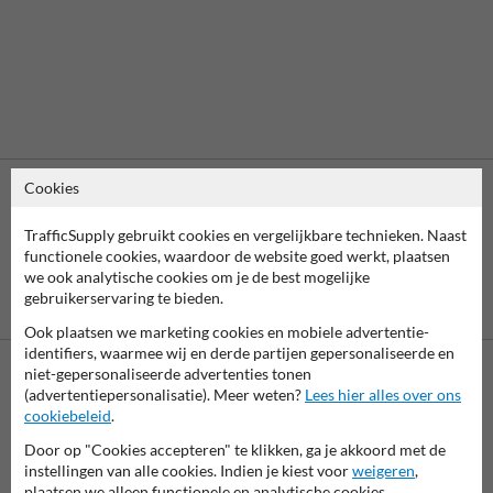
Cookies
TrafficSupply gebruikt cookies en vergelijkbare technieken. Naast
functionele cookies, waardoor de website goed werkt, plaatsen
we ook analytische cookies om je de best mogelijke
gebruikerservaring te bieden.
Vooruitbetaling
Betaling achteraf
per bank
is mogelijk
Ook plaatsen we marketing cookies en mobiele advertentie-
identifiers, waarmee wij en derde partijen gepersonaliseerde en
niet-gepersonaliseerde advertenties tonen
(advertentiepersonalisatie). Meer weten?
Lees hier alles over ons
Neem contact met ons op
cookiebeleid
.
Wij zijn op werkdagen (van 8.00 tot 17.00) te bereiken op 011
495 473.
Door op "Cookies accepteren" te klikken, ga je akkoord met de
Vragen? Stuur een e-mail naar
info@trafficsupply.be
of vul het
instellingen van alle cookies. Indien je kiest voor
weigeren
,
formulier in en we reageren zo spoedig mogelijk.
plaatsen we alleen functionele en analytische cookies.