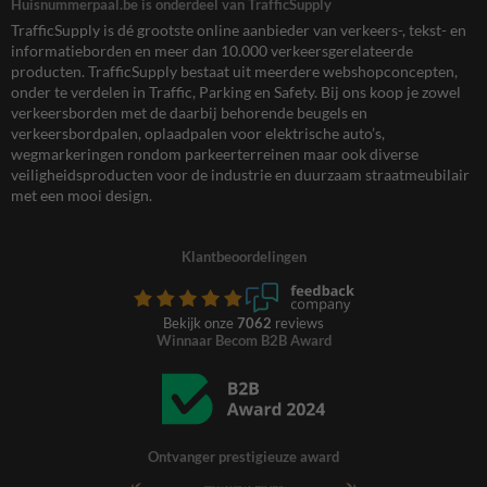
Huisnummerpaal.be is onderdeel van TrafficSupply
TrafficSupply is dé grootste online aanbieder van verkeers-, tekst- en
informatieborden en meer dan 10.000 verkeersgerelateerde
producten. TrafficSupply bestaat uit meerdere webshopconcepten,
onder te verdelen in Traffic, Parking en Safety. Bij ons koop je zowel
verkeersborden met de daarbij behorende beugels en
verkeersbordpalen, oplaadpalen voor elektrische auto’s,
wegmarkeringen rondom parkeerterreinen maar ook diverse
veiligheidsproducten voor de industrie en duurzaam straatmeubilair
met een mooi design.
Klantbeoordelingen
Bekijk onze
7062
reviews
Winnaar Becom B2B Award
Ontvanger prestigieuze award