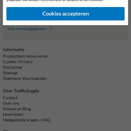
info@trafficsupply.be
Cookies accepteren
Alle contactgegevens
Informatie
Product(en) retourneren
Cookie / Privacy
Disclaimer
Sitemap
Algemene Voorwaarden
Over TrafficSupply
Contact
Over ons
Nieuws en Blog
Levertijden
Veelgestelde vragen / FAQ