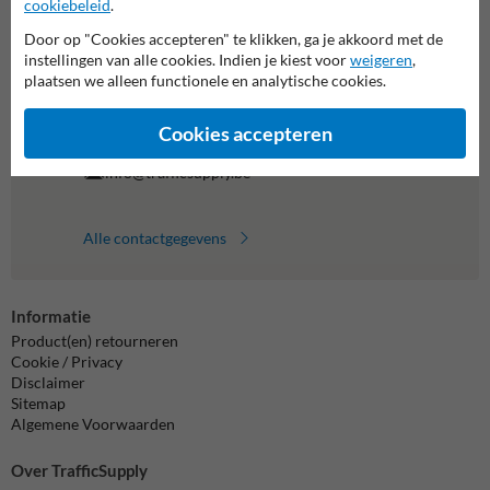
cookiebeleid
.
We zijn vandaag tot 17.00 telefonisch bereikbaar voor
Door op "Cookies accepteren" te klikken, ga je akkoord met de
al je vragen over onze producten en diensten.
instellingen van alle cookies. Indien je kiest voor
weigeren
,
plaatsen we alleen functionele en analytische cookies.
011 495 473
bereikbaar tot 17.00
Cookies accepteren
Chat met ons
online
info@trafficsupply.be
Alle contactgegevens
Informatie
Product(en) retourneren
Cookie / Privacy
Disclaimer
Sitemap
Algemene Voorwaarden
Over TrafficSupply