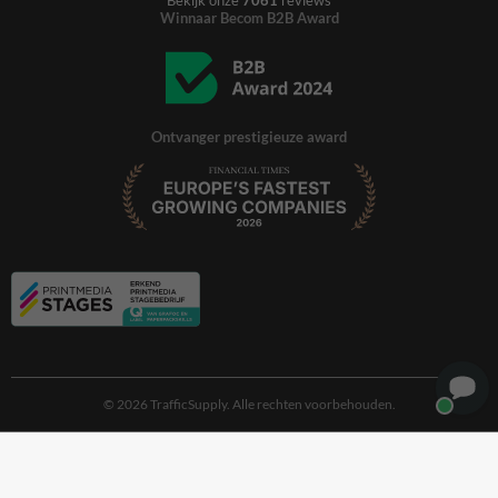
Bekijk onze
7061
reviews
Winnaar Becom B2B Award
Ontvanger prestigieuze award
© 2026 TrafficSupply. Alle rechten voorbehouden.