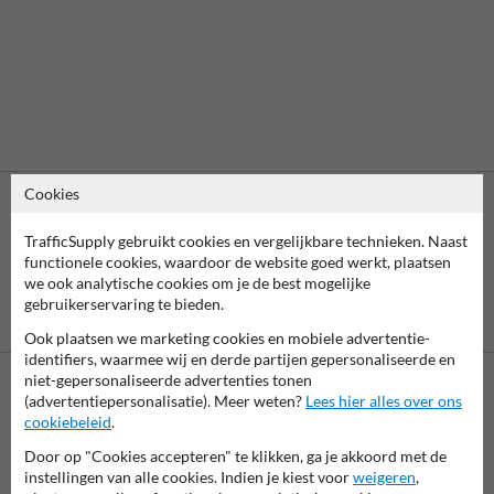
Cookies
TrafficSupply gebruikt cookies en vergelijkbare technieken. Naast
functionele cookies, waardoor de website goed werkt, plaatsen
we ook analytische cookies om je de best mogelijke
gebruikerservaring te bieden.
Vooruitbetaling
Betaling achteraf
per bank
is mogelijk
Ook plaatsen we marketing cookies en mobiele advertentie-
identifiers, waarmee wij en derde partijen gepersonaliseerde en
niet-gepersonaliseerde advertenties tonen
(advertentiepersonalisatie). Meer weten?
Lees hier alles over ons
Neem contact met ons op
cookiebeleid
.
Wij zijn op werkdagen (van 8.00 tot 17.00) te bereiken op 011
Door op "Cookies accepteren" te klikken, ga je akkoord met de
495 473.
instellingen van alle cookies. Indien je kiest voor
weigeren
,
Vragen? Stuur een e-mail naar
info@trafficsupply.be
of vul het