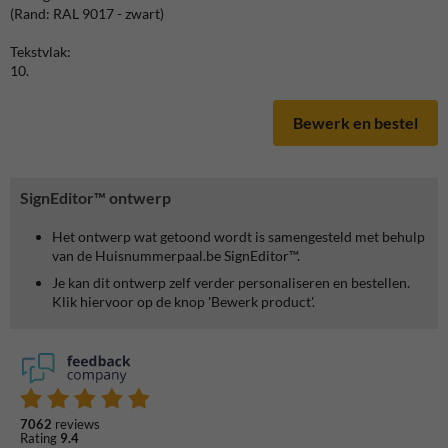
(Rand: RAL 9017 - zwart)
Tekstvlak:
10.
Bewerk en bestel
SignEditor™ ontwerp
Het ontwerp wat getoond wordt is samengesteld met behulp
van de Huisnummerpaal.be SignEditor™.
Je kan dit ontwerp zelf verder personaliseren en bestellen.
Klik hiervoor op de knop 'Bewerk product'.
7062
reviews
Rating
9.4