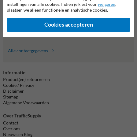
Wij zijn op werkdagen (van 8.00 tot 17.00) te bereiken op 011
instellingen van alle cookies. Indien je kiest voor
weigeren
,
495 473.
plaatsen we alleen functionele en analytische cookies.
Vragen? Stuur een e-mail naar
info@trafficsupply.be
of vul het
formulier in en we reageren zo spoedig mogelijk.
Cookies accepteren
info@trafficsupply.be
Alle contactgegevens
Informatie
Product(en) retourneren
Cookie / Privacy
Disclaimer
Sitemap
Algemene Voorwaarden
Over TrafficSupply
Contact
Over ons
Nieuws en Blog