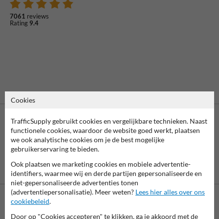
7061
reviews
Rating
9.4
Cookies
TrafficSupply gebruikt cookies en vergelijkbare technieken. Naast
functionele cookies, waardoor de website goed werkt, plaatsen
we ook analytische cookies om je de best mogelijke
gebruikerservaring te bieden.
Ook plaatsen we marketing cookies en mobiele advertentie-
Vooruitbetaling
Betaling achteraf
identifiers, waarmee wij en derde partijen gepersonaliseerde en
per bank
is mogelijk
niet-gepersonaliseerde advertenties tonen
(advertentiepersonalisatie). Meer weten?
Lees hier alles over ons
cookiebeleid
.
Neem contact met ons op
Door op "Cookies accepteren" te klikken, ga je akkoord met de