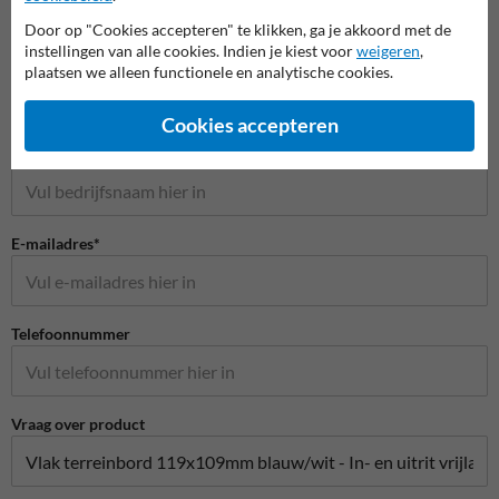
Door op "Cookies accepteren" te klikken, ga je akkoord met de
Stel je vraag aan Huisnummerpaal.be
instellingen van alle cookies. Indien je kiest voor
weigeren
,
Naam*
plaatsen we alleen functionele en analytische cookies.
Cookies accepteren
Bedrijfsnaam
E-mailadres*
Telefoonnummer
Vraag over product