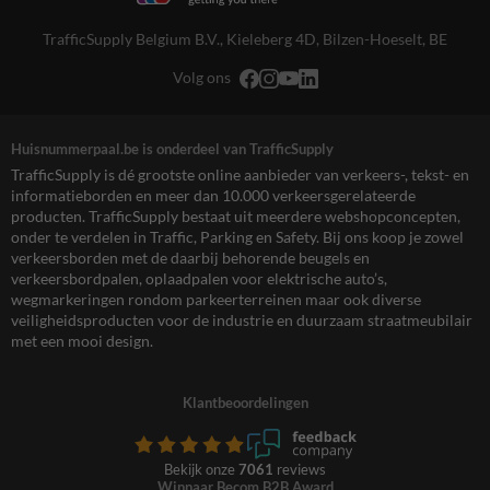
TrafficSupply Belgium B.V.,
Kieleberg 4D
,
Bilzen-Hoeselt, BE
Volg ons
Huisnummerpaal.be is onderdeel van TrafficSupply
TrafficSupply is dé grootste online aanbieder van verkeers-, tekst- en
informatieborden en meer dan 10.000 verkeersgerelateerde
producten. TrafficSupply bestaat uit meerdere webshopconcepten,
onder te verdelen in Traffic, Parking en Safety. Bij ons koop je zowel
verkeersborden met de daarbij behorende beugels en
verkeersbordpalen, oplaadpalen voor elektrische auto’s,
wegmarkeringen rondom parkeerterreinen maar ook diverse
veiligheidsproducten voor de industrie en duurzaam straatmeubilair
met een mooi design.
Klantbeoordelingen
Bekijk onze
7061
reviews
Winnaar Becom B2B Award