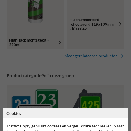
Huisnummerbord
reflecterend 119x109mm
- Klassiek
High-Tack montagekit -
290ml
Meer gerelateerde producten
Productcategorieën in deze groep
Cookies
TrafficSupply gebruikt cookies en vergelijkbare technieken. Naast