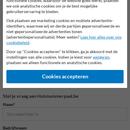
functionele cookies, waardoor de website goed werkt, plaatsen
we ook analytische cookies om je de best mogelijke
gebruikerservaring te bieden.
Huisnummerpaal met één
Huisn
Huisnummerbordjes
nummer
numm
Ook plaatsen we marketing cookies en mobiele advertentie-
identifiers, waarmee wij en derde partijen gepersonaliseerde en
niet-gepersonaliseerde advertenties tonen
Huisnummerborden & palen
(advertentiepersonalisatie). Meer weten?
Lees hier alles over ons
cookiebeleid
.
Door op "Cookies accepteren" te klikken, ga je akkoord met de
instellingen van alle cookies. Indien je kiest voor
weigeren
,
plaatsen we alleen functionele en analytische cookies.
Cookies accepteren
Stel je vraag aan Huisnummerpaal.be
Naam*
Bedrijfsnaam