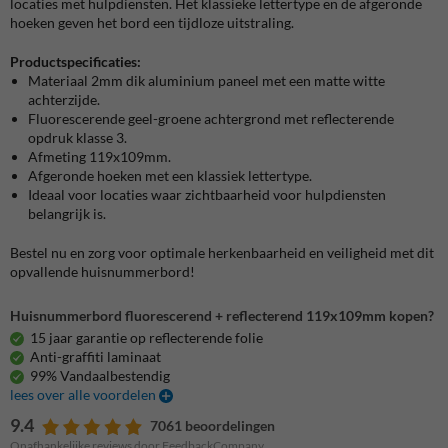
locaties met hulpdiensten. Het klassieke lettertype en de afgeronde
hoeken geven het bord een tijdloze uitstraling.
Productspecificaties:
Materiaal 2mm dik aluminium paneel met een matte witte
achterzijde.
Fluorescerende geel-groene achtergrond met reflecterende
opdruk klasse 3.
Afmeting 119x109mm.
Afgeronde hoeken met een klassiek lettertype.
Ideaal voor locaties waar zichtbaarheid voor hulpdiensten
belangrijk is.
Bestel nu en zorg voor optimale herkenbaarheid en veiligheid met dit
opvallende huisnummerbord!
Huisnummerbord fluorescerend + reflecterend 119x109mm kopen?
15 jaar garantie op reflecterende folie
Anti-graffiti laminaat
99% Vandaalbestendig
lees over alle voordelen
9.4
7061 beoordelingen
Onafhankelijke reviews door FeedbackCompany