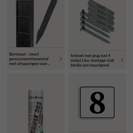
Bermpaal - zwart
Schroef met plug (set 4
gerecycleerd kunststof
stuks) t.b.v. montage vlak
met uitsparingen voor
bordje aan muur/gevel
routebordjes -
1250x150x40mm