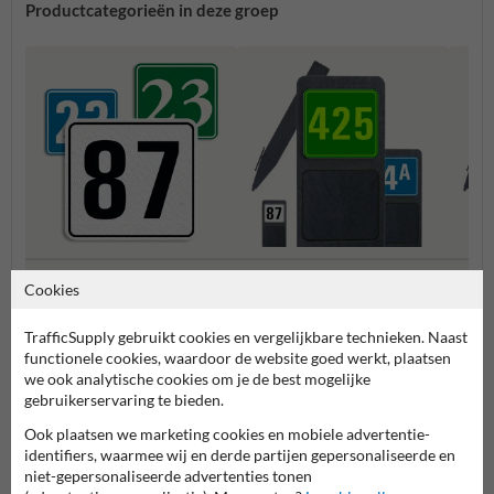
Productcategorieën in deze groep
Huisnummerpaal met één
Huisn
Huisnummerbordjes
Cookies
nummer
numm
TrafficSupply gebruikt cookies en vergelijkbare technieken. Naast
Huisnummerborden & palen
functionele cookies, waardoor de website goed werkt, plaatsen
we ook analytische cookies om je de best mogelijke
gebruikerservaring te bieden.
Ook plaatsen we marketing cookies en mobiele advertentie-
identifiers, waarmee wij en derde partijen gepersonaliseerde en
niet-gepersonaliseerde advertenties tonen