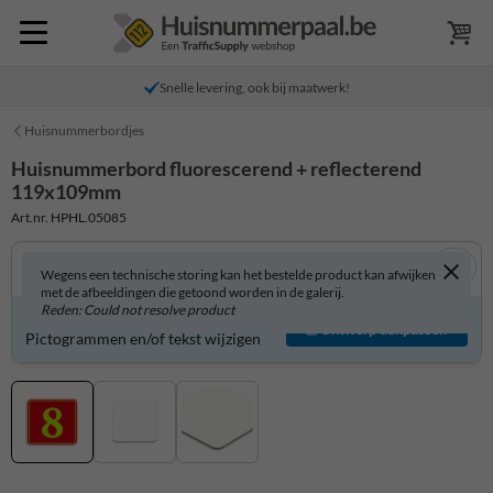
Snelle levering, ook bij maatwerk!
Huisnummerbordjes
Huisnummerbord fluorescerend + reflecterend
119x109mm
Art.nr. HPHL.05085
Wegens een technische storing kan het bestelde product kan afwijken
met de afbeeldingen die getoond worden in de galerij.
Reden: Could not resolve product
Huisnummerbord zelf aanpassen?
Ontwerp aanpassen
Pictogrammen en/of tekst wijzigen