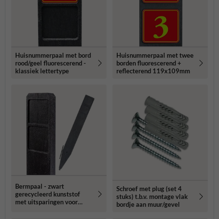
Huisnummerpaal met bord
Huisnummerpaal met twee
rood/geel fluorescerend -
borden fluorescerend +
klassiek lettertype
reflecterend 119x109mm
Bermpaal - zwart
Schroef met plug (set 4
gerecycleerd kunststof
stuks) t.b.v. montage vlak
met uitsparingen voor
bordje aan muur/gevel
routebordjes -
1250x150x40mm