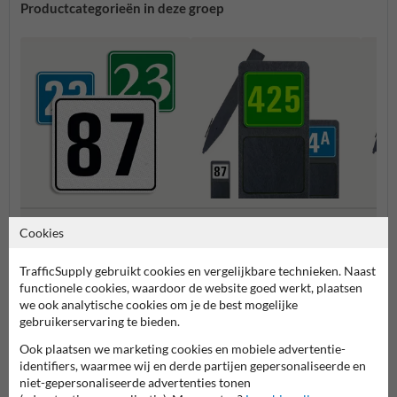
Productcategorieën in deze groep
Huisnummerpaal met één
Huisn
Huisnummerbordjes
Cookies
nummer
numm
TrafficSupply gebruikt cookies en vergelijkbare technieken. Naast
Huisnummerborden & palen
functionele cookies, waardoor de website goed werkt, plaatsen
we ook analytische cookies om je de best mogelijke
gebruikerservaring te bieden.
Ook plaatsen we marketing cookies en mobiele advertentie-
identifiers, waarmee wij en derde partijen gepersonaliseerde en
niet-gepersonaliseerde advertenties tonen