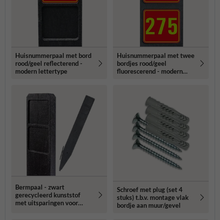
Huisnummerpaal met bord
Huisnummerpaal met twee
rood/geel reflecterend -
bordjes rood/geel
modern lettertype
fluorescerend - modern
lettertype
Bermpaal - zwart
Schroef met plug (set 4
gerecycleerd kunststof
stuks) t.b.v. montage vlak
met uitsparingen voor
bordje aan muur/gevel
routebordjes -
1250x150x40mm