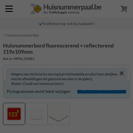
Snelle levering, ook bij maatwerk!
Huisnummerbordjes
Huisnummerbord fluorescerend + reflecterend
119x109mm
Art.nr. HPHL.05083
Wegens een technische storing kan het bestelde product kan afwijken
met de afbeeldingen die getoond worden in de galerij.
Reden: Could not resolve product
Huisnummerbord zelf aanpassen?
Ontwerp aanpassen
Pictogrammen en/of tekst wijzigen