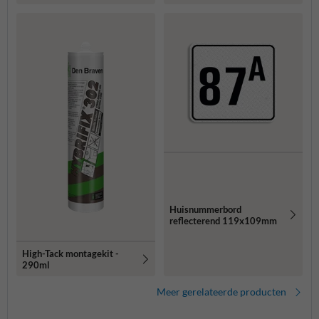
routebordjes -
1250x150x40mm
Huisnummerbord
reflecterend 119x109mm
High-Tack montagekit -
290ml
Meer gerelateerde producten