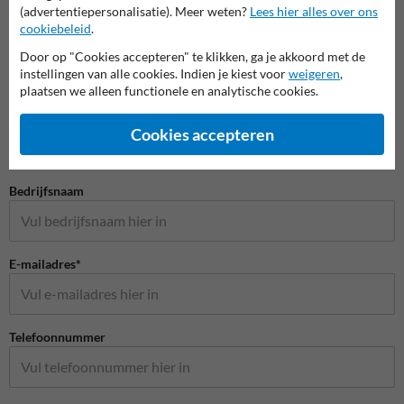
(advertentiepersonalisatie). Meer weten?
Lees hier alles over ons
cookiebeleid
.
Door op "Cookies accepteren" te klikken, ga je akkoord met de
instellingen van alle cookies. Indien je kiest voor
weigeren
,
Stel je vraag aan Huisnummerpaal.be
plaatsen we alleen functionele en analytische cookies.
Naam*
Cookies accepteren
Bedrijfsnaam
E-mailadres*
Telefoonnummer