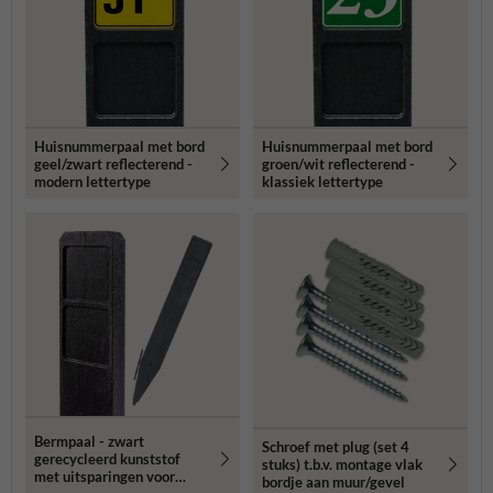
Huisnummerpaal met bord
Huisnummerpaal met bord
geel/zwart reflecterend -
groen/wit reflecterend -
modern lettertype
klassiek lettertype
Bermpaal - zwart
Schroef met plug (set 4
gerecycleerd kunststof
stuks) t.b.v. montage vlak
met uitsparingen voor
bordje aan muur/gevel