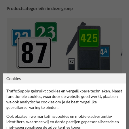
Productcategorieën in deze groep
Cookies
Huisnummerpaal met één
Huisn
Huisnummerbordjes
nummer
numm
TrafficSupply gebruikt cookies en vergelijkbare technieken. Naast
functionele cookies, waardoor de website goed werkt, plaatsen
Huisnummerborden & palen
we ook analytische cookies om je de best mogelijke
gebruikerservaring te bieden.
Ook plaatsen we marketing cookies en mobiele advertentie-
identifiers, waarmee wij en derde partijen gepersonaliseerde en
niet-gepersonaliseerde advertenties tonen