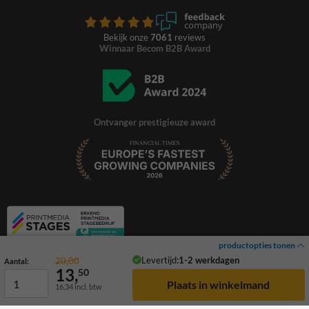
Bekijk onze
7061
reviews
Winnaar Becom B2B Award
Ontvanger prestigieuze award
productopties tonen
Levertijd:
1-2 werkdagen
20,00
Aantal:
13,
50
16,34
incl. btw
© 2026 TrafficSupply. Alle rechten voorbehouden.