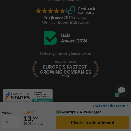
Bekijk onze
7061
reviews
Winnaar Becom B2B Award
Ontvanger prestigieuze award
productopties tonen
Levertijd:
3-4 werkdagen
20,00
Aantal:
13,
50
16,34
incl. btw
© 2026 TrafficSupply. Alle rechten voorbehouden.