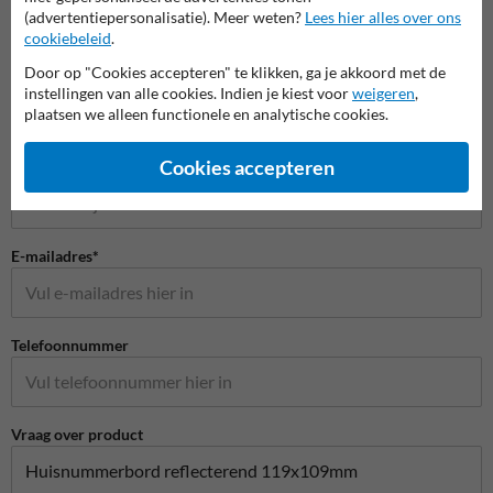
(advertentiepersonalisatie). Meer weten?
Lees hier alles over ons
cookiebeleid
.
Stel je vraag aan Huisnummerpaal.be
Door op "Cookies accepteren" te klikken, ga je akkoord met de
Naam*
instellingen van alle cookies. Indien je kiest voor
weigeren
,
plaatsen we alleen functionele en analytische cookies.
Cookies accepteren
Bedrijfsnaam
E-mailadres*
Telefoonnummer
Vraag over product