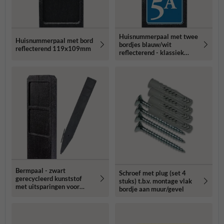
Huisnummerpaal met twee
Huisnummerpaal met bord
bordjes blauw/wit
reflecterend 119x109mm
reflecterend - klassiek
lettertype
Bermpaal - zwart
Schroef met plug (set 4
gerecycleerd kunststof
stuks) t.b.v. montage vlak
met uitsparingen voor
bordje aan muur/gevel
routebordjes -
1250x150x40mm