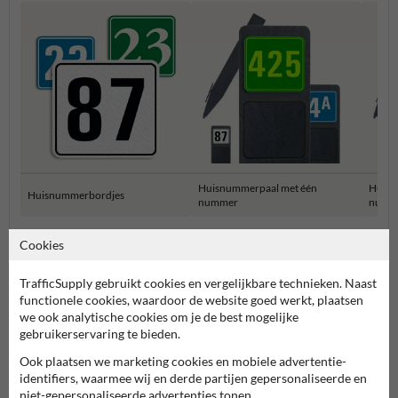
Huisnummerpaal met één
Huisn
Huisnummerbordjes
nummer
numm
Cookies
Huisnummerborden & palen
TrafficSupply gebruikt cookies en vergelijkbare technieken. Naast
functionele cookies, waardoor de website goed werkt, plaatsen
we ook analytische cookies om je de best mogelijke
gebruikerservaring te bieden.
Ook plaatsen we marketing cookies en mobiele advertentie-
identifiers, waarmee wij en derde partijen gepersonaliseerde en
niet-gepersonaliseerde advertenties tonen