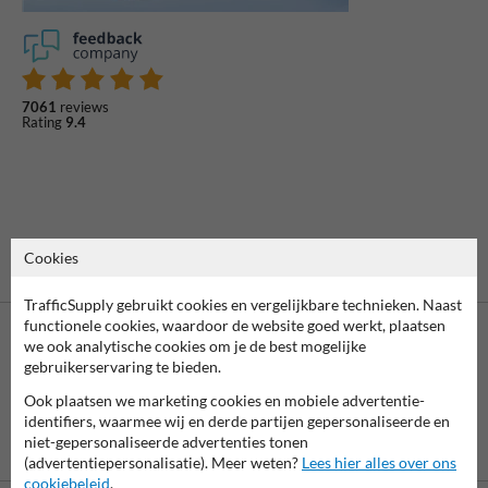
7061
reviews
Rating
9.4
Cookies
TrafficSupply gebruikt cookies en vergelijkbare technieken. Naast
functionele cookies, waardoor de website goed werkt, plaatsen
we ook analytische cookies om je de best mogelijke
gebruikerservaring te bieden.
Ook plaatsen we marketing cookies en mobiele advertentie-
identifiers, waarmee wij en derde partijen gepersonaliseerde en
niet-gepersonaliseerde advertenties tonen
Vooruitbetaling
Betaling achteraf
per bank
is mogelijk
(advertentiepersonalisatie). Meer weten?
Lees hier alles over ons
cookiebeleid
.