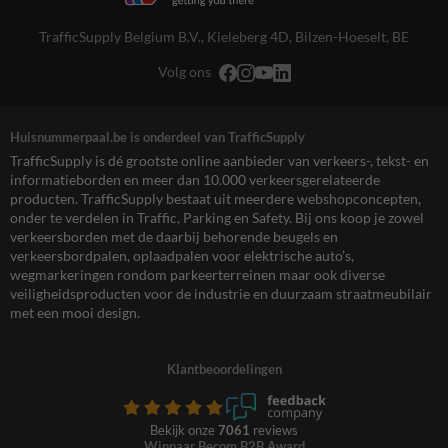
TrafficSupply Belgium B.V.,
Kieleberg 4D
,
Bilzen-Hoeselt, BE
Volg ons
Huisnummerpaal.be is onderdeel van TrafficSupply
TrafficSupply is dé grootste online aanbieder van verkeers-, tekst- en
informatieborden en meer dan 10.000 verkeersgerelateerde
producten. TrafficSupply bestaat uit meerdere webshopconcepten,
onder te verdelen in Traffic, Parking en Safety. Bij ons koop je zowel
verkeersborden met de daarbij behorende beugels en
verkeersbordpalen, oplaadpalen voor elektrische auto’s,
wegmarkeringen rondom parkeerterreinen maar ook diverse
veiligheidsproducten voor de industrie en duurzaam straatmeubilair
met een mooi design.
Klantbeoordelingen
Bekijk onze
7061
reviews
Winnaar Becom B2B Award