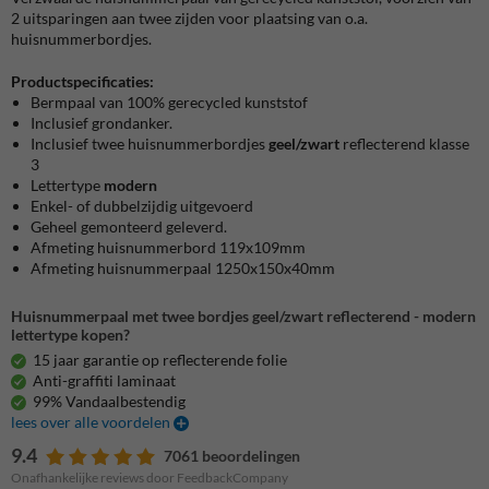
2 uitsparingen aan twee zijden voor plaatsing van o.a.
huisnummerbordjes.
Productspecificaties:
Bermpaal van 100% gerecycled kunststof
Inclusief grondanker.
Inclusief twee huisnummerbordjes
geel/zwart
reflecterend klasse
3
Lettertype
modern
Enkel- of dubbelzijdig uitgevoerd
Geheel gemonteerd geleverd.
Afmeting huisnummerbord 119x109mm
Afmeting huisnummerpaal 1250x150x40mm
Huisnummerpaal met twee bordjes geel/zwart reflecterend - modern
lettertype kopen?
15 jaar garantie op reflecterende folie
Anti-graffiti laminaat
99% Vandaalbestendig
lees over alle voordelen
9.4
7061 beoordelingen
Onafhankelijke reviews door FeedbackCompany