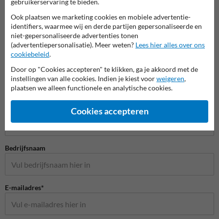
gebruikerservaring te bieden.
Ook plaatsen we marketing cookies en mobiele advertentie-
identifiers, waarmee wij en derde partijen gepersonaliseerde en
niet-gepersonaliseerde advertenties tonen
(advertentiepersonalisatie). Meer weten?
Lees hier alles over ons
cookiebeleid
.
Door op "Cookies accepteren" te klikken, ga je akkoord met de
instellingen van alle cookies. Indien je kiest voor
weigeren
,
plaatsen we alleen functionele en analytische cookies.
Stel je vraag aan Huisnummerpaal.be
Naam*
Cookies accepteren
Bedrijfsnaam
E-mailadres*