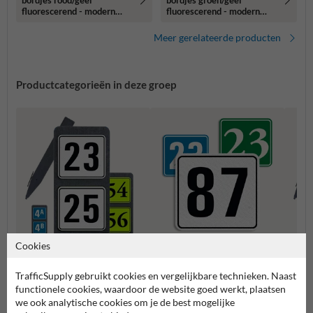
bordjes rood/geel
bordjes groen/geel
fluorescerend - modern
fluorescerend - modern
lettertype
lettertype
Meer gerelateerde producten
Productcategorieën in deze groep
Cookies
Huisnummerpaal met twee
Huisn
Huisnummerbordjes
nummers
numm
TrafficSupply gebruikt cookies en vergelijkbare technieken. Naast
functionele cookies, waardoor de website goed werkt, plaatsen
we ook analytische cookies om je de best mogelijke
Huisnummerborden & palen