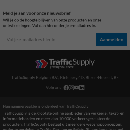
Meld je aan voor onze nieuwsbrief
Wil je op de hoogte blijven van onze producten en onze
ontwikkelingen. Vul dan hieronder je e-mailadres in.
Aanmelden
TrafficSupply Belgium B.V.,
Kieleberg 4D
,
Bilzen-Hoeselt, BE
Volg ons
Huisnummerpaal.be is onderdeel van TrafficSupply
TrafficSupply is dé grootste online aanbieder van verkeers-, tekst- en
informatieborden en meer dan 10.000 verkeersgerelateerde
producten. TrafficSupply bestaat uit meerdere webshopconcepten,
onder te verdelen in Traffic, Parking en Safety. Bij ons koop je zowel