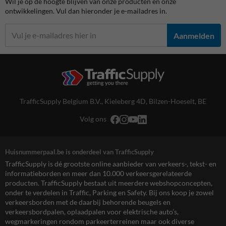
Wil je op de hoogte blijven van onze producten en onze
ontwikkelingen. Vul dan hieronder je e-mailadres in.
Aanmelden
TrafficSupply Belgium B.V.,
Kieleberg 4D
,
Bilzen-Hoeselt, BE
Volg ons
Huisnummerpaal.be is onderdeel van TrafficSupply
TrafficSupply is dé grootste online aanbieder van verkeers-, tekst- en
informatieborden en meer dan 10.000 verkeersgerelateerde
producten. TrafficSupply bestaat uit meerdere webshopconcepten,
onder te verdelen in Traffic, Parking en Safety. Bij ons koop je zowel
verkeersborden met de daarbij behorende beugels en
verkeersbordpalen, oplaadpalen voor elektrische auto’s,
wegmarkeringen rondom parkeerterreinen maar ook diverse