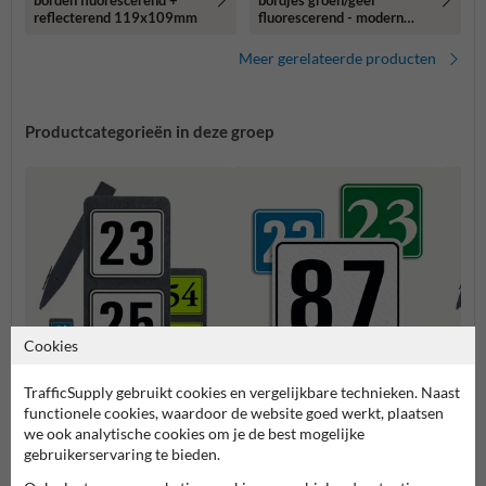
borden fluorescerend +
bordjes groen/geel
reflecterend 119x109mm
fluorescerend - modern
lettertype
Meer gerelateerde producten
Productcategorieën in deze groep
Cookies
TrafficSupply gebruikt cookies en vergelijkbare technieken. Naast
Huisnummerpaal met twee
Huisn
Huisnummerbordjes
functionele cookies, waardoor de website goed werkt, plaatsen
nummers
numm
we ook analytische cookies om je de best mogelijke
gebruikerservaring te bieden.
Huisnummerborden & palen