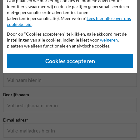
Ook plaatsen we marketing cookies en mobiele advertentie-
identifiers, waarmee wij en derde partijen gepersonaliseerde en
niet-gepersonaliseerde advertenties tonen
(advertentiepersonalisatie). Meer weten?
Lees hier alles over ons
cookiebeleid
.
Door op "Cookies accepteren" te klikken, ga je akkoord met de
instellingen van alle cookies. Indien je kiest voor
weigeren
,
plaatsen we alleen functionele en analytische cookies.
Stel je vraag aan Huisnummerpaal.be
Cookies accepteren
Naam*
Bedrijfsnaam
E-mailadres*