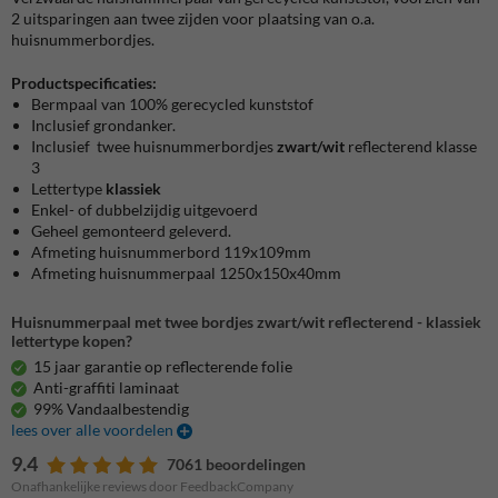
2 uitsparingen aan twee zijden voor plaatsing van o.a.
huisnummerbordjes.
Productspecificaties:
Bermpaal van 100% gerecycled kunststof
Inclusief grondanker.
Inclusief twee huisnummerbordjes
zwart/wit
reflecterend klasse
3
Lettertype
klassiek
Enkel- of dubbelzijdig uitgevoerd
Geheel gemonteerd geleverd.
Afmeting huisnummerbord 119x109mm
Afmeting huisnummerpaal 1250x150x40mm
Huisnummerpaal met twee bordjes zwart/wit reflecterend - klassiek
lettertype kopen?
15 jaar garantie op reflecterende folie
Anti-graffiti laminaat
99% Vandaalbestendig
lees over alle voordelen
9.4
7061 beoordelingen
Onafhankelijke reviews door FeedbackCompany