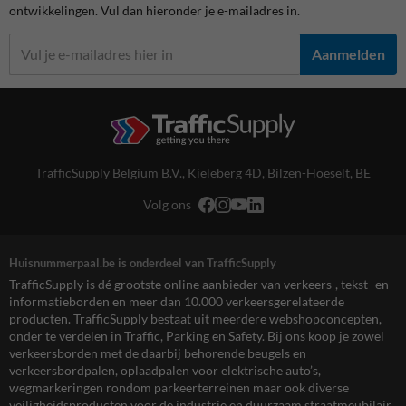
ontwikkelingen. Vul dan hieronder je e-mailadres in.
Aanmelden
TrafficSupply Belgium B.V.,
Kieleberg 4D
,
Bilzen-Hoeselt, BE
Volg ons
Huisnummerpaal.be is onderdeel van TrafficSupply
TrafficSupply is dé grootste online aanbieder van verkeers-, tekst- en
informatieborden en meer dan 10.000 verkeersgerelateerde
producten. TrafficSupply bestaat uit meerdere webshopconcepten,
onder te verdelen in Traffic, Parking en Safety. Bij ons koop je zowel
verkeersborden met de daarbij behorende beugels en
verkeersbordpalen, oplaadpalen voor elektrische auto’s,
wegmarkeringen rondom parkeerterreinen maar ook diverse
veiligheidsproducten voor de industrie en duurzaam straatmeubilair