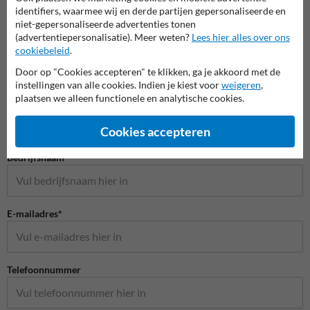
identifiers, waarmee wij en derde partijen gepersonaliseerde en
niet-gepersonaliseerde advertenties tonen
(advertentiepersonalisatie). Meer weten?
Lees hier alles over ons
cookiebeleid
.
Door op "Cookies accepteren" te klikken, ga je akkoord met de
Stel je vraag aan Huisnummerpaal.be
instellingen van alle cookies. Indien je kiest voor
weigeren
,
plaatsen we alleen functionele en analytische cookies.
Naam*
Cookies accepteren
Bedrijfsnaam
E-mailadres*
Telefoonnummer