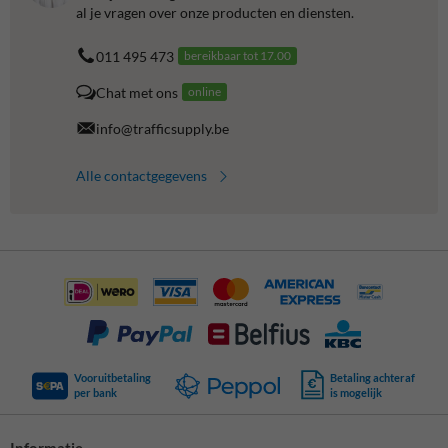
al je vragen over onze producten en diensten.
011 495 473
bereikbaar tot 17.00
Chat met ons
online
info@trafficsupply.be
Alle contactgegevens
Vooruitbetaling
Betaling achteraf
per bank
is mogelijk
Informatie