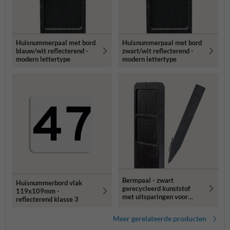
Huisnummerpaal met bord
Huisnummerpaal met bord
blauw/wit reflecterend -
zwart/wit reflecterend -
modern lettertype
modern lettertype
Bermpaal - zwart
Huisnummerbord vlak
gerecycleerd kunststof
119x109mm -
met uitsparingen voor
reflecterend klasse 3
routebordjes -
1250x150x40mm
Meer gerelateerde producten