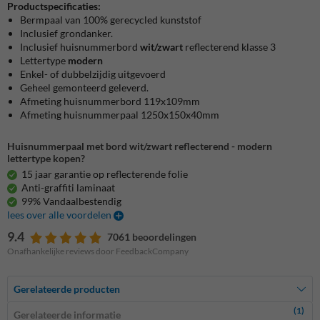
Productspecificaties:
Bermpaal van 100% gerecycled kunststof
Inclusief grondanker.
Inclusief huisnummerbord
wit/zwart
reflecterend klasse 3
Lettertype
modern
Enkel- of dubbelzijdig uitgevoerd
Geheel gemonteerd geleverd.
Afmeting huisnummerbord 119x109mm
Afmeting huisnummerpaal 1250x150x40mm
Huisnummerpaal met bord wit/zwart reflecterend - modern
lettertype kopen?
15 jaar garantie op reflecterende folie
Anti-graffiti laminaat
99% Vandaalbestendig
lees over alle voordelen
9.4
7061 beoordelingen
Onafhankelijke reviews door FeedbackCompany
Gerelateerde producten
(1)
Gerelateerde informatie