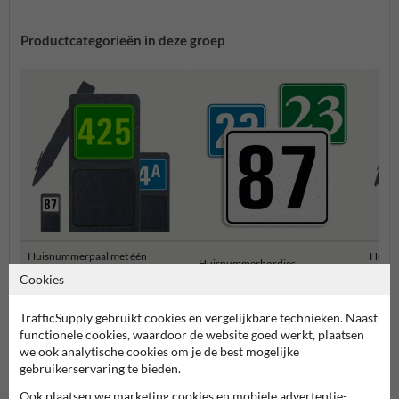
Productcategorieën in deze groep
Huisnummerpaal met één
Huisn
Huisnummerbordjes
nummer
numm
Cookies
TrafficSupply gebruikt cookies en vergelijkbare technieken. Naast
Huisnummerborden & palen
functionele cookies, waardoor de website goed werkt, plaatsen
we ook analytische cookies om je de best mogelijke
gebruikerservaring te bieden.
Ook plaatsen we marketing cookies en mobiele advertentie-