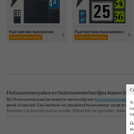
Paal met één huisnummer
Paal met twee huisnummers
enkel of dubbelzijdig
enkel of dubbelzijdig
C
Huisnummerpalen en huisnummerbordjes kopen bij 
Bij Huisnummerpaal.be bestel je eenvoudig een
huisnummerpaal
of h
Tr
gevel of perceel. Een leesbaar en opvallend huisnummer zorgt ervoor
co
bezoekers je woning snel en zonder tijdverlies terugvinden, zeker in h
co
Daardoor is een reflecterende huisnummerpaal of huisnummerbord e
woning, boerderij of perceel dat niet direct aan de straat zichtbaar is.
Oo
wa
De kracht van Huisnummerpaal.be zit in het grootste aanbod huisnu