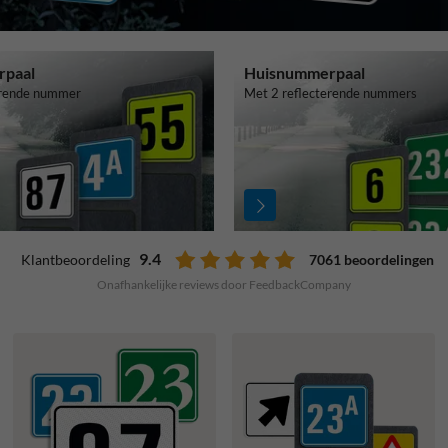
rpaal
Huisnummerpaal
erende nummer
Met 2 reflecterende nummers
9.4
7061 beoordelingen
Klantbeoordeling
Onafhankelijke reviews door FeedbackCompany