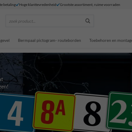
te betaling
Hoge klanttevredenheid
Grootste assortiment, ruime voorraden
zoek product...
gevel
Bermpaal pictogram- routeborden
Toebehoren en montag
at
zen!