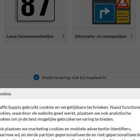
Losse huisnummerbordjes
Informatie- en routepaaltjes
Snelle levering, ook bij maatwerk!
ookies
Huisnummerpaal.be!
uisnummerbord voor bij je oprit,
Naast huisnummers bieden we ook 
afficSupply gebruikt cookies en vergelijkbare technieken. Naast function
 dat hulpdiensten, postbodes en
aanbod
pictogram- en routeborde
okies, waardoor de website goed werkt, plaatsen we ook analytische
et donker of bij minder goed zicht.
over grotere percelen, en
toegang
okies om je de best mogelijke gebruikerservaring te bieden.
en sterke keuze voor iedere
Zoek je een breder aanbod veilighe
Veiligheidsbordkopen.be
.
k plaatsen we marketing cookies en mobiele advertentie-identifiers,
armee wij en derde partijen gepersonaliseerde en niet-gepersonaliseerd
mmerpalen van België,
Voor gemeenten, verkavelingen en