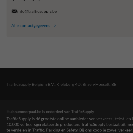
info@trafficsupply.be
Alle contactgegevens
TrafficSupply Belgium B.V.,
Kieleberg 4D
,
Bilzen-Hoeselt, BE
Huisnummerpaal.be is onderdeel van TrafficSupply
TrafficSupply is dé grootste online aanbieder van verkeers-, tekst- 
10.000 verkeersgerelateerde producten. TrafficSupply bestaat uit 
te verdelen in Traffic, Parking en Safety. Bij ons koop je zowel verk