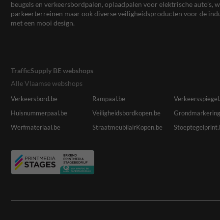
beugels en verkeersbordpalen, oplaadpalen voor elektrische auto’s
parkeerterreinen maar ook diverse veiligheidsproducten voor de ind
met een mooi design.
TrafficSupply BE webshops
Alle Vlaamse webshops
Verkeersbord.be
Rampaal.be
Verkeersspiegel
Huisnummerpaal.be
Veiligheidsbordkopen.be
Grondmarkering
Werfmateriaal.be
StraatmeubilairKopen.be
Stoeptegelprint