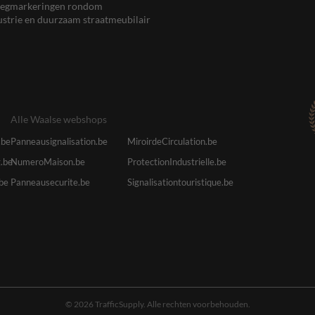
, wegmarkeringen rondom
ustrie en duurzaam straatmeubilair
Alle Waalse webshops
.be
Panneausignalisation.be
MiroirdeCirculation.be
.be
NumeroMaison.be
ProtectionIndustrielle.be
.be
Panneausecurite.be
Signalisationtouristique.be
© 2026 TrafficSupply. Alle rechten voorbehouden.