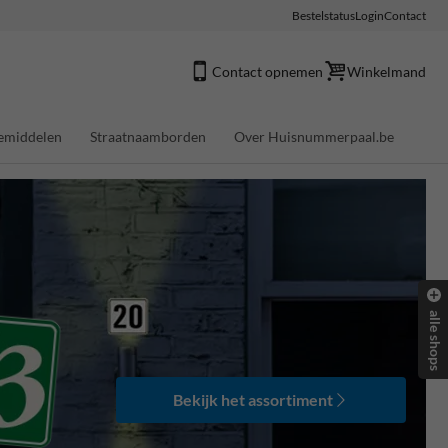
Bestelstatus
Login
Contact
Contact opnemen
Winkelmand
emiddelen
Straatnaamborden
Over Huisnummerpaal.be
alle shops
Bekijk het assortiment