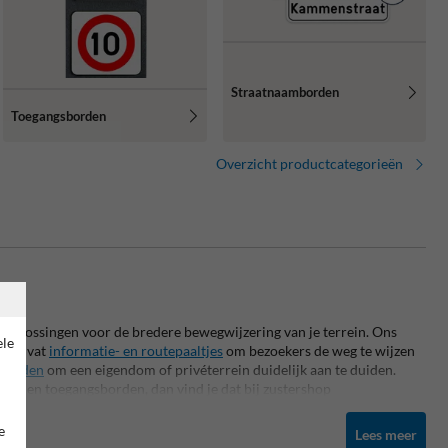
Straatnaamborden
Toegangsborden
Overzicht productcategorieën
oplossingen voor de bredere bewegwijzering van je terrein. Ons
ele
n
omvat
informatie- en routepaaltjes
om bezoekers de weg te wijzen
sborden
om een eigendom of privéterrein duidelijk aan te duiden.
ids- en toegangsborden, dan vind je dat bij zustershop
e
Lees meer
 straten met een eigen naamgeving bieden we bovendien