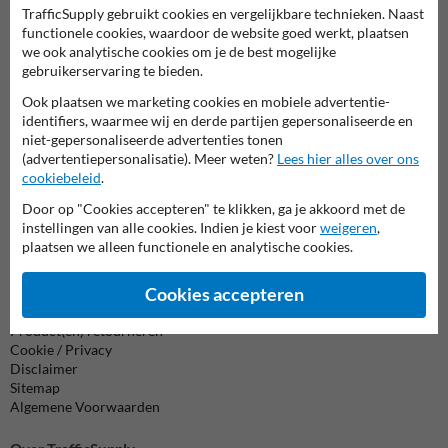
Neem contact op met onze productspecialist
TrafficSupply gebruikt cookies en vergelijkbare technieken. Naast
Matthias!
functionele cookies, waardoor de website goed werkt, plaatsen
We zijn vandaag tot 17.00 telefonisch bereikbaar voor
we ook analytische cookies om je de best mogelijke
al je vragen over onze producten en diensten.
gebruikerservaring te bieden.
Ook plaatsen we marketing cookies en mobiele advertentie-
011 495 473
bereikbaar tot 17.00
identifiers, waarmee wij en derde partijen gepersonaliseerde en
niet-gepersonaliseerde advertenties tonen
Chat met ons
online
(advertentiepersonalisatie). Meer weten?
Lees hier alles over ons
info@trafficsupply.be
cookiebeleid
.
Door op "Cookies accepteren" te klikken, ga je akkoord met de
instellingen van alle cookies. Indien je kiest voor
weigeren
,
Alle contactgegevens
plaatsen we alleen functionele en analytische cookies.
Cookies accepteren
Informatie
Product(en) retourneren
Cookie / Privacy
Disclaimer
Sitemap
Algemene Voorwaarden