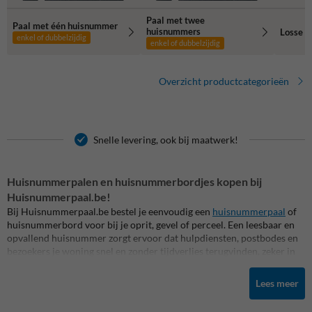
Paal met twee
Paal met één huisnummer
huisnummers
Losse h
enkel of dubbelzijdig
enkel of dubbelzijdig
Overzicht productcategorieën
Snelle levering, ook bij maatwerk!
Huisnummerpalen en huisnummerbordjes kopen bij
Huisnummerpaal.be!
Bij Huisnummerpaal.be bestel je eenvoudig een
huisnummerpaal
of
huisnummerbord voor bij je oprit, gevel of perceel. Een leesbaar en
opvallend huisnummer zorgt ervoor dat hulpdiensten, postbodes en
bezoekers je woning snel en zonder tijdverlies terugvinden, zeker in
het donker of bij minder goed zicht. Daardoor is een reflecterende
huisnummerpaal of huisnummerbord een sterke keuze voor iedere
Lees meer
woning, boerderij of perceel dat niet direct aan de straat zichtbaar is.