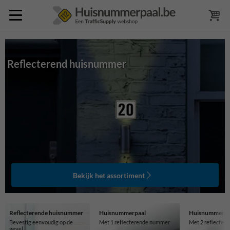
Reflecterend huisnummer
Bekijk het assortiment
Reflecterende huisnummer
Huisnummerpaal
Huisnummerpa
Bevestig eenvoudig op de
Met 1 reflecterende nummer
Met 2 reflecter
gevel