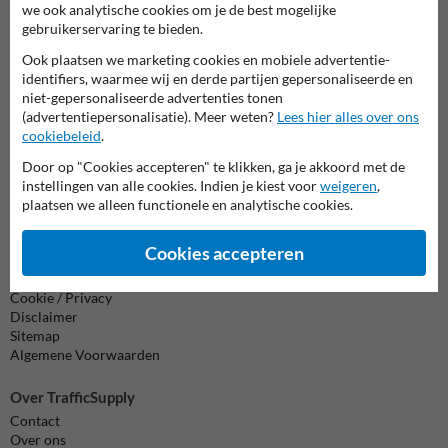
Neem contact met ons op
we ook analytische cookies om je de best mogelijke
Wij zijn op werkdagen (van 8.00 tot 17.00) te bereiken op 011
gebruikerservaring te bieden.
495 473.
Ook plaatsen we marketing cookies en mobiele advertentie-
Vragen? Stuur een e-mail naar
info@trafficsupply.be
of vul het
identifiers, waarmee wij en derde partijen gepersonaliseerde en
formulier in en we reageren zo spoedig mogelijk.
niet-gepersonaliseerde advertenties tonen
(advertentiepersonalisatie). Meer weten?
Lees hier alles over ons
info@trafficsupply.be
cookiebeleid
.
Door op "Cookies accepteren" te klikken, ga je akkoord met de
Alle contactgegevens
instellingen van alle cookies. Indien je kiest voor
weigeren
,
plaatsen we alleen functionele en analytische cookies.
Cookies accepteren
Informatie
Product(en) retourneren
Cookie / Privacy
Disclaimer
Sitemap
Algemene Voorwaarden
Over TrafficSupply
Contact
Over ons