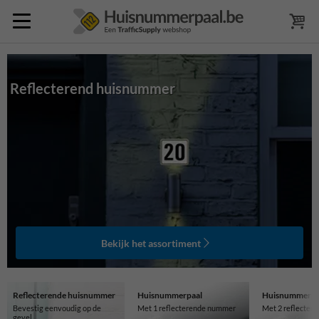
Reflecterend huisnummer
Bekijk het assortiment
Reflecterende huisnummer
Huisnummerpaal
Huisnummerpa
Bevestig eenvoudig op de
Met 1 reflecterende nummer
Met 2 reflecter
gevel