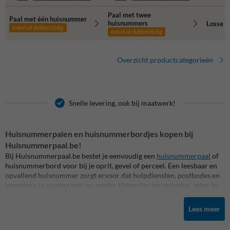
Paal met twee
Paal met één huisnummer
huisnummers
Losse h
enkel of dubbelzijdig
enkel of dubbelzijdig
Overzicht productcategorieën
Snelle levering, ook bij maatwerk!
Huisnummerpalen en huisnummerbordjes kopen bij
Huisnummerpaal.be!
Bij Huisnummerpaal.be bestel je eenvoudig een
huisnummerpaal
of
huisnummerbord voor bij je oprit, gevel of perceel. Een leesbaar en
opvallend huisnummer zorgt ervoor dat hulpdiensten, postbodes en
bezoekers je woning snel en zonder tijdverlies terugvinden, zeker in
het donker of bij minder goed zicht. Daardoor is een reflecterende
huisnummerpaal of huisnummerbord een sterke keuze voor iedere
Lees meer
woning, boerderij of perceel dat niet direct aan de straat zichtbaar is.