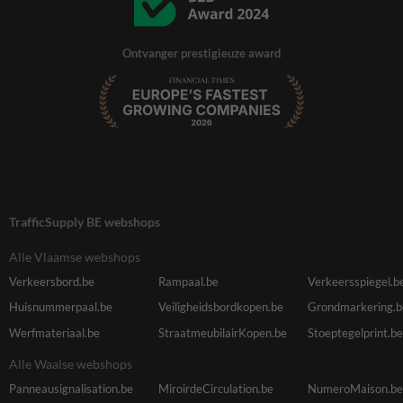
Ontvanger prestigieuze award
TrafficSupply BE webshops
Alle Vlaamse webshops
Verkeersbord.be
Rampaal.be
Verkeersspiegel.b
Huisnummerpaal.be
Veiligheidsbordkopen.be
Grondmarkering.b
Werfmateriaal.be
StraatmeubilairKopen.be
Stoeptegelprint.be
Alle Waalse webshops
Panneausignalisation.be
MiroirdeCirculation.be
NumeroMaison.be